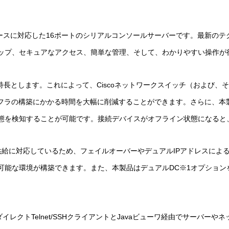
ーフェースに対応した16ポートのシリアルコンソールサーバーです。最新
ップ、セキュアなアクセス、簡単な管理、そして、わかりやすい操作が
機能を特長とします。これによって、Ciscoネットワークスイッチ（およ
ンフラの構築にかかる時間を大幅に削減することができます。さらに、本
態を検知することが可能です。接続デバイスがオフライン状態になると
給に対応しているため、フェイルオーバーやデュアルIPアドレスによる
可能な環境が構築できます。また、本製品はデュアルDC※1オプション
ダイレクトTelnet/SSHクライアントとJavaビューワ経由でサーバ