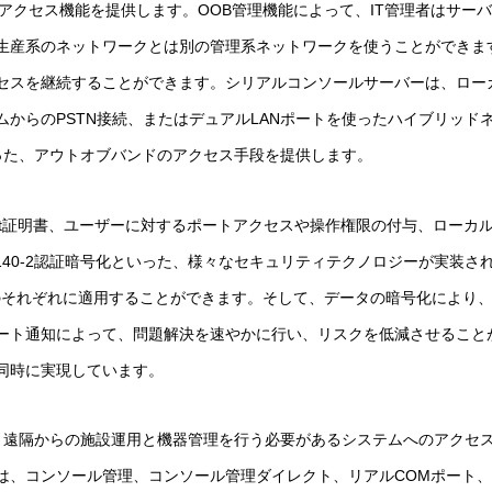
アクセス機能を提供します。OOB管理機能によって、IT管理者はサー
や生産系のネットワークとは別の管理系ネットワークを使うことができま
セスを継続することができます。シリアルコンソールサーバーは、ロー
ムからのPSTN接続、またはデュアルLANポートを使ったハイブリッド
った、アウトオブバンドのアクセス手段を提供します。
048-bit証明書、ユーザーに対するポートアクセスや操作権限の付与、ロ
PS 140-2認証暗号化といった、様々なセキュリティテクノロジーが実
トのそれぞれに適用することができます。そして、データの暗号化により
ート通知によって、問題解決を速やかに行い、リスクを低減させること
同時に実現しています。
視、遠隔からの施設運用と機器管理を行う必要があるシステムへのアクセ
、コンソール管理、コンソール管理ダイレクト、リアルCOMポート、TC