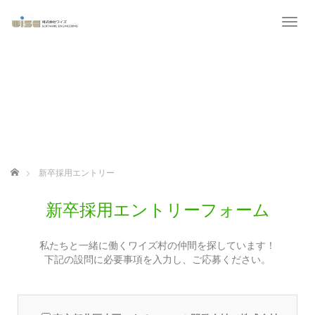
T
o
g
g
l
e
n
a
v
i
g
ホーム
新卒採用エントリー
a
t
i
新卒採用エントリーフォーム
o
n
私たちと一緒に働くワイズ村の仲間を探しています！
下記の設問に必要事項を入力し、ご応募ください。