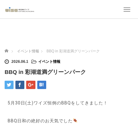
T
o
g
g
l
e
n
ホーム
イベント情報
BBQ in 彩湖道満グリーンパーク
a
v
2026.06.1
イベント情報
i
BBQ in 彩湖道満グリーンパーク
g
a
t
i
o
n
5月30日(土)ワイズ恒例のBBQをしてきました！
BBQ日和の絶好のお天気でした