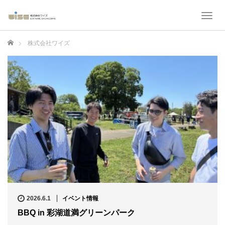
T
o
g
ホーム
株式会社ワイズ
g
l
e
n
a
v
i
g
a
t
i
o
n
2026.6.1
イベント情報
BBQ in 彩湖道満グリーンパーク